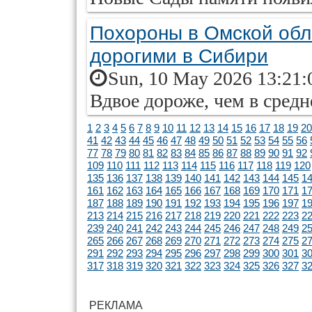
Похороны в Омской обл
дорогими в Сибири
Sun, 10 May 2026 13:21:
Вдвое дороже, чем в средн
1
2
3
4
5
6
7
8
9
10
11
12
13
14
15
16
17
18
19
20
41
42
43
44
45
46
47
48
49
50
51
52
53
54
55
56
77
78
79
80
81
82
83
84
85
86
87
88
89
90
91
92
109
110
111
112
113
114
115
116
117
118
119
120
135
136
137
138
139
140
141
142
143
144
145
1
161
162
163
164
165
166
167
168
169
170
171
1
187
188
189
190
191
192
193
194
195
196
197
1
213
214
215
216
217
218
219
220
221
222
223
2
239
240
241
242
243
244
245
246
247
248
249
2
265
266
267
268
269
270
271
272
273
274
275
2
291
292
293
294
295
296
297
298
299
300
301
3
317
318
319
320
321
322
323
324
325
326
327
3
РЕКЛАМА