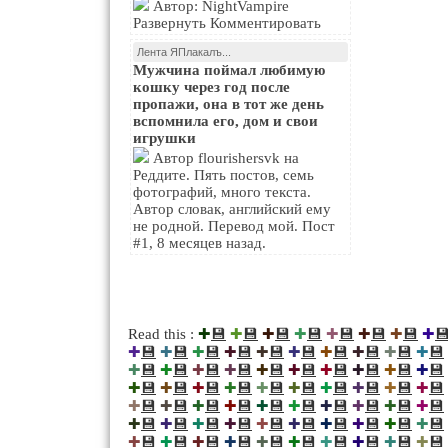
Автор: NightVampire
Развернуть Комментировать
Лента ЯПлакалъ...
Мужчина поймал любимую
кошку через год после
пропажи, она в тот же день
вспомнила его, дом и свои
игрушки
Автор flourishersvk на
Реддите. Пять постов, семь
фотографий, много текста.
Автор словак, английский ему
не родной. Перевод мой. Пост
#1, 8 месяцев назад.
💾
💾
💾
💾
💾
💾
💾

Read this :
✚
✚
✚
✚
✚
✚
✚
✚
💾
💾
💾
💾
💾
💾
💾
💾
💾
💾
✚
✚
✚
✚
✚
✚
✚
✚
✚
✚
💾
💾
💾
💾
💾
💾
💾
💾
💾
💾
✚
✚
✚
✚
✚
✚
✚
✚
✚
✚
💾
💾
💾
💾
💾
💾
💾
💾
💾
💾
✚
✚
✚
✚
✚
✚
✚
✚
✚
✚
💾
💾
💾
💾
💾
💾
💾
💾
💾
💾
✚
✚
✚
✚
✚
✚
✚
✚
✚
✚
💾
💾
💾
💾
💾
💾
💾
💾
💾
💾
✚
✚
✚
✚
✚
✚
✚
✚
✚
✚
💾
💾
💾
💾
💾
💾
💾
💾
💾
💾
✚
✚
✚
✚
✚
✚
✚
✚
✚
✚