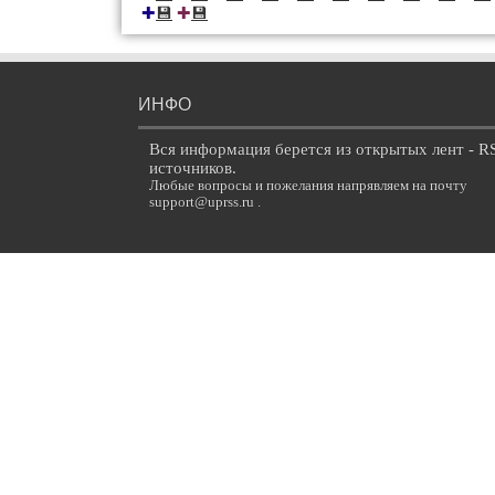
💾
💾
✚
✚
ИНФО
Вся информация берется из открытых лент - R
источников.
Любые вопросы и пожелания напрявляем на почту
support@uprss.ru .