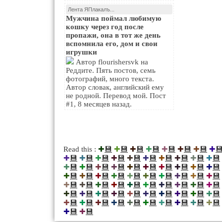
Лента ЯПлакалъ...
Мужчина поймал любимую
кошку через год после
пропажи, она в тот же день
вспомнила его, дом и свои
игрушки
Автор flourishersvk на
Реддите. Пять постов, семь
фотографий, много текста.
Автор словак, английский ему
не родной. Перевод мой. Пост
#1, 8 месяцев назад.
💾
💾
💾
💾
💾
💾
💾

Read this :
✚
✚
✚
✚
✚
✚
✚
✚
💾
💾
💾
💾
💾
💾
💾
💾
💾
💾
✚
✚
✚
✚
✚
✚
✚
✚
✚
✚
💾
💾
💾
💾
💾
💾
💾
💾
💾
💾
✚
✚
✚
✚
✚
✚
✚
✚
✚
✚
💾
💾
💾
💾
💾
💾
💾
💾
💾
💾
✚
✚
✚
✚
✚
✚
✚
✚
✚
✚
💾
💾
💾
💾
💾
💾
💾
💾
💾
💾
✚
✚
✚
✚
✚
✚
✚
✚
✚
✚
💾
💾
💾
💾
💾
💾
💾
💾
💾
💾
✚
✚
✚
✚
✚
✚
✚
✚
✚
✚
💾
💾
💾
💾
💾
💾
💾
💾
💾
💾
✚
✚
✚
✚
✚
✚
✚
✚
✚
✚
💾
💾
✚
✚