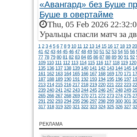
«Авангард» без Буше п
Буше в овертайме
Thu, 05 Feb 2026 22:32:
Уральцы спасли матч за дв
1
2
3
4
5
6
7
8
9
10
11
12
13
14
15
16
17
18
19
20
41
42
43
44
45
46
47
48
49
50
51
52
53
54
55
56
77
78
79
80
81
82
83
84
85
86
87
88
89
90
91
92
109
110
111
112
113
114
115
116
117
118
119
120
135
136
137
138
139
140
141
142
143
144
145
1
161
162
163
164
165
166
167
168
169
170
171
1
187
188
189
190
191
192
193
194
195
196
197
1
213
214
215
216
217
218
219
220
221
222
223
2
239
240
241
242
243
244
245
246
247
248
249
2
265
266
267
268
269
270
271
272
273
274
275
2
291
292
293
294
295
296
297
298
299
300
301
3
317
318
319
320
321
322
323
324
325
326
327
3
РЕКЛАМА