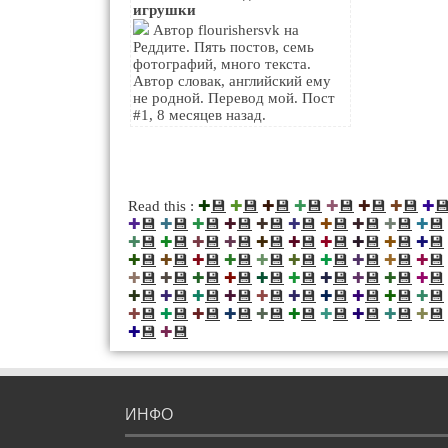
игрушки
Автор flourishersvk на
Реддите. Пять постов, семь
фотографий, много текста.
Автор словак, английский ему
не родной. Перевод мой. Пост
#1, 8 месяцев назад.
💾
💾
💾
💾
💾
💾
💾

Read this :
✚
✚
✚
✚
✚
✚
✚
✚
💾
💾
💾
💾
💾
💾
💾
💾
💾
💾
✚
✚
✚
✚
✚
✚
✚
✚
✚
✚
💾
💾
💾
💾
💾
💾
💾
💾
💾
💾
✚
✚
✚
✚
✚
✚
✚
✚
✚
✚
💾
💾
💾
💾
💾
💾
💾
💾
💾
💾
✚
✚
✚
✚
✚
✚
✚
✚
✚
✚
💾
💾
💾
💾
💾
💾
💾
💾
💾
💾
✚
✚
✚
✚
✚
✚
✚
✚
✚
✚
💾
💾
💾
💾
💾
💾
💾
💾
💾
💾
✚
✚
✚
✚
✚
✚
✚
✚
✚
✚
💾
💾
💾
💾
💾
💾
💾
💾
💾
💾
✚
✚
✚
✚
✚
✚
✚
✚
✚
✚
💾
💾
✚
✚
ИНФО