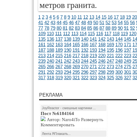
метров гранита.
1
2
3
4
5
6
7
8
9
10
11
12
13
14
15
16
17
18
19
20
41
42
43
44
45
46
47
48
49
50
51
52
53
54
55
56
77
78
79
80
81
82
83
84
85
86
87
88
89
90
91
92
109
110
111
112
113
114
115
116
117
118
119
120
135
136
137
138
139
140
141
142
143
144
145
1
161
162
163
164
165
166
167
168
169
170
171
1
187
188
189
190
191
192
193
194
195
196
197
1
213
214
215
216
217
218
219
220
221
222
223
2
239
240
241
242
243
244
245
246
247
248
249
2
265
266
267
268
269
270
271
272
273
274
275
2
291
292
293
294
295
296
297
298
299
300
301
3
317
318
319
320
321
322
323
324
325
326
327
3
РЕКЛАМА
JoyReactor - смешные картинки ...
Пост №6184164
Автор: Naro4iTo Развернуть
Комментировать
Лента ЯПлакалъ...