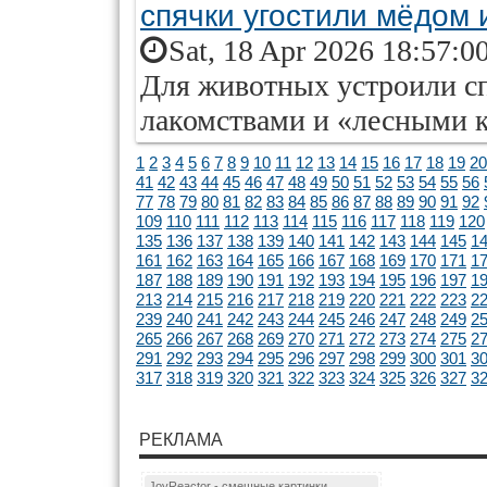
спячки угостили мёдом 
Sat, 18 Apr 2026 18:57:0
Для животных устроили с
лакомствами и «лесными к
1
2
3
4
5
6
7
8
9
10
11
12
13
14
15
16
17
18
19
20
41
42
43
44
45
46
47
48
49
50
51
52
53
54
55
56
77
78
79
80
81
82
83
84
85
86
87
88
89
90
91
92
109
110
111
112
113
114
115
116
117
118
119
120
135
136
137
138
139
140
141
142
143
144
145
1
161
162
163
164
165
166
167
168
169
170
171
1
187
188
189
190
191
192
193
194
195
196
197
1
213
214
215
216
217
218
219
220
221
222
223
2
239
240
241
242
243
244
245
246
247
248
249
2
265
266
267
268
269
270
271
272
273
274
275
2
291
292
293
294
295
296
297
298
299
300
301
3
317
318
319
320
321
322
323
324
325
326
327
3
РЕКЛАМА
JoyReactor - смешные картинки ...