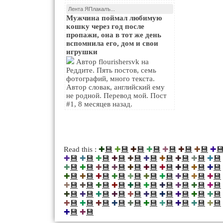
Лента ЯПлакалъ...
Мужчина поймал любимую
кошку через год после
пропажи, она в тот же день
вспомнила его, дом и свои
игрушки
Автор flourishersvk на
Реддите. Пять постов, семь
фотографий, много текста.
Автор словак, английский ему
не родной. Перевод мой. Пост
#1, 8 месяцев назад.
💾
💾
💾
💾
💾
💾
💾

Read this :
✚
✚
✚
✚
✚
✚
✚
✚
💾
💾
💾
💾
💾
💾
💾
💾
💾
💾
✚
✚
✚
✚
✚
✚
✚
✚
✚
✚
💾
💾
💾
💾
💾
💾
💾
💾
💾
💾
✚
✚
✚
✚
✚
✚
✚
✚
✚
✚
💾
💾
💾
💾
💾
💾
💾
💾
💾
💾
✚
✚
✚
✚
✚
✚
✚
✚
✚
✚
💾
💾
💾
💾
💾
💾
💾
💾
💾
💾
✚
✚
✚
✚
✚
✚
✚
✚
✚
✚
💾
💾
💾
💾
💾
💾
💾
💾
💾
💾
✚
✚
✚
✚
✚
✚
✚
✚
✚
✚
💾
💾
💾
💾
💾
💾
💾
💾
💾
💾
✚
✚
✚
✚
✚
✚
✚
✚
✚
✚
💾
💾
✚
✚