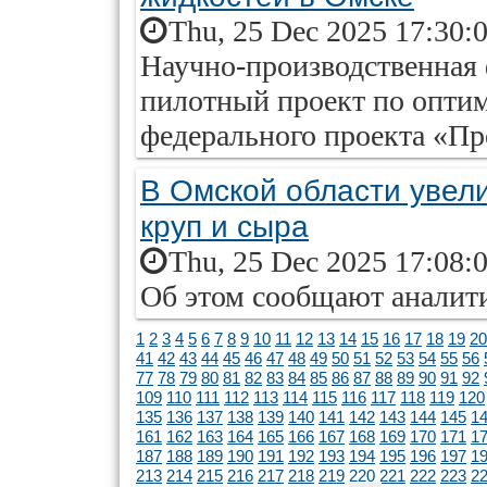
Thu, 25 Dec 2025 17:30:
Научно-производственная
пилотный проект по оптим
федерального проекта «Пр
В Омской области увел
круп и сыра
Thu, 25 Dec 2025 17:08:
Об этом сообщают аналити
1
2
3
4
5
6
7
8
9
10
11
12
13
14
15
16
17
18
19
20
41
42
43
44
45
46
47
48
49
50
51
52
53
54
55
56
77
78
79
80
81
82
83
84
85
86
87
88
89
90
91
92
109
110
111
112
113
114
115
116
117
118
119
120
135
136
137
138
139
140
141
142
143
144
145
1
161
162
163
164
165
166
167
168
169
170
171
1
187
188
189
190
191
192
193
194
195
196
197
1
213
214
215
216
217
218
219
220
221
222
223
2