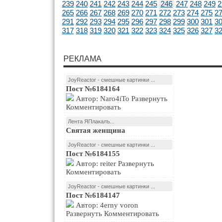
239
240
241
242
243
244
245
246
247
248
249
2
265
266
267
268
269
270
271
272
273
274
275
2
291
292
293
294
295
296
297
298
299
300
301
3
317
318
319
320
321
322
323
324
325
326
327
3
РЕКЛАМА
JoyReactor - смешные картинки ...
Пост №6184164
Автор: Naro4iTo Развернуть
Комментировать
Лента ЯПлакалъ...
Святая женщина
JoyReactor - смешные картинки ...
Пост №6184155
Автор: reiter Развернуть
Комментировать
JoyReactor - смешные картинки ...
Пост №6184147
Автор: 4erny voron
Развернуть Комментировать