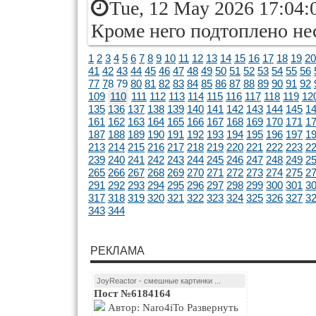
Tue, 12 May 2026 17:04:
Кроме него подтоплено не
1
2
3
4
5
6
7
8
9
10
11
12
13
14
15
16
17
18
19
20
41
42
43
44
45
46
47
48
49
50
51
52
53
54
55
56
77
78
79
80
81
82
83
84
85
86
87
88
89
90
91
92
109
110
111
112
113
114
115
116
117
118
119
12
135
136
137
138
139
140
141
142
143
144
145
1
161
162
163
164
165
166
167
168
169
170
171
1
187
188
189
190
191
192
193
194
195
196
197
1
213
214
215
216
217
218
219
220
221
222
223
2
239
240
241
242
243
244
245
246
247
248
249
2
265
266
267
268
269
270
271
272
273
274
275
2
291
292
293
294
295
296
297
298
299
300
301
3
317
318
319
320
321
322
323
324
325
326
327
3
343
344
РЕКЛАМА
JoyReactor - смешные картинки ...
Пост №6184164
Автор: Naro4iTo Развернуть