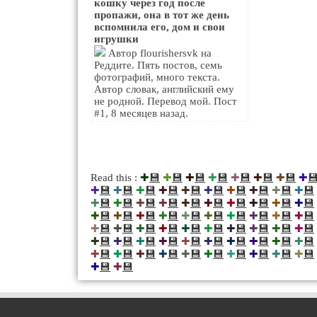
кошку через год после
пропажи, она в тот же день
вспомнила его, дом и свои
игрушки
Автор flourishersvk на
Реддите. Пять постов, семь
фотографий, много текста.
Автор словак, английский ему
не родной. Перевод мой. Пост
#1, 8 месяцев назад.
💾
💾
💾
💾
💾
💾
💾

Read this :
✚
✚
✚
✚
✚
✚
✚
✚
💾
💾
💾
💾
💾
💾
💾
💾
💾
💾
✚
✚
✚
✚
✚
✚
✚
✚
✚
✚
💾
💾
💾
💾
💾
💾
💾
💾
💾
💾
✚
✚
✚
✚
✚
✚
✚
✚
✚
✚
💾
💾
💾
💾
💾
💾
💾
💾
💾
💾
✚
✚
✚
✚
✚
✚
✚
✚
✚
✚
💾
💾
💾
💾
💾
💾
💾
💾
💾
💾
✚
✚
✚
✚
✚
✚
✚
✚
✚
✚
💾
💾
💾
💾
💾
💾
💾
💾
💾
💾
✚
✚
✚
✚
✚
✚
✚
✚
✚
✚
💾
💾
💾
💾
💾
💾
💾
💾
💾
💾
✚
✚
✚
✚
✚
✚
✚
✚
✚
✚
💾
💾
✚
✚