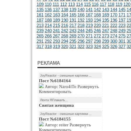
109
110
111
112
113
114
115
116
117
118
119
120
135
136
137
138
139
140
141
142
143
144
145
1
161
162
163
164
165
166
167
168
169
170
171
1
187
188
189
190
191
192
193
194
195
196
197
1
213
214
215
216
217
218
219
220
221
222
223
2
239
240
241
242
243
244
245
246
247
248
249
2
265
266
267
268
269
270
271
272
273
274
275
2
291
292
293
294
295
296
297
298
299
300
301
3
317
318
319
320
321
322
323
324
325
326
327
3
РЕКЛАМА
JoyReactor - смешные картинки ...
Пост №6184164
Автор: Naro4iTo Развернуть
Комментировать
Лента ЯПлакалъ...
Святая женщина
JoyReactor - смешные картинки ...
Пост №6184155
Автор: reiter Развернуть
Комментировать