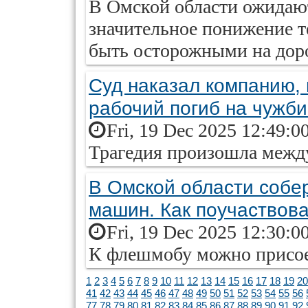
В Омской области ожидают
значительное понижение 
быть осторожными на доро
Суд наказал компанию, 
рабочий погиб на чужб
Fri, 19 Dec 2025 12:49:0
Трагедия произошла межд
В Омской области собер
машин. Как поучаствова
Fri, 19 Dec 2025 12:30:0
К флешмобу можно присое
1
2
3
4
5
6
7
8
9
10
11
12
13
14
15
16
17
18
19
20
41
42
43
44
45
46
47
48
49
50
51
52
53
54
55
56
77
78
79
80
81
82
83
84
85
86
87
88
89
90
91
92