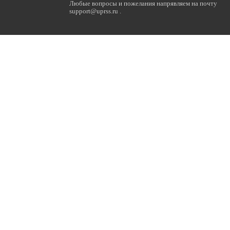
Любые вопросы и пожелания напрявляем на почту
support@uprss.ru .