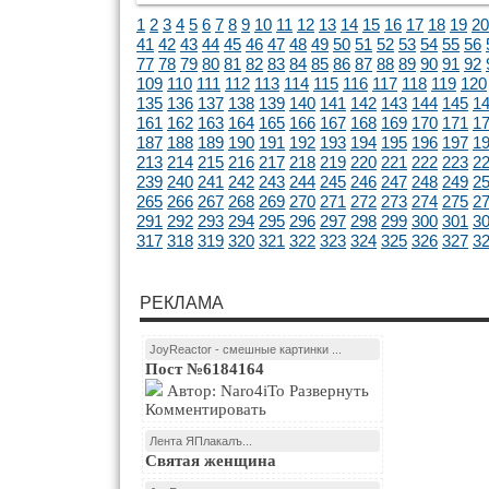
1
2
3
4
5
6
7
8
9
10
11
12
13
14
15
16
17
18
19
20
41
42
43
44
45
46
47
48
49
50
51
52
53
54
55
56
77
78
79
80
81
82
83
84
85
86
87
88
89
90
91
92
109
110
111
112
113
114
115
116
117
118
119
120
135
136
137
138
139
140
141
142
143
144
145
1
161
162
163
164
165
166
167
168
169
170
171
1
187
188
189
190
191
192
193
194
195
196
197
1
213
214
215
216
217
218
219
220
221
222
223
2
239
240
241
242
243
244
245
246
247
248
249
2
265
266
267
268
269
270
271
272
273
274
275
2
291
292
293
294
295
296
297
298
299
300
301
3
317
318
319
320
321
322
323
324
325
326
327
3
РЕКЛАМА
JoyReactor - смешные картинки ...
Пост №6184164
Автор: Naro4iTo Развернуть
Комментировать
Лента ЯПлакалъ...
Святая женщина