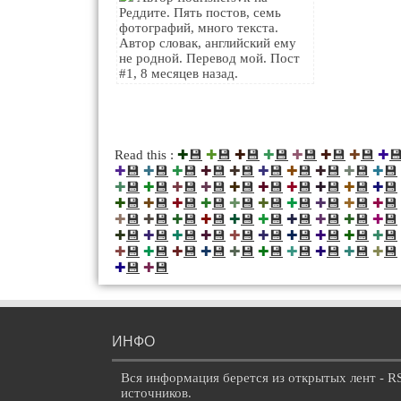
Реддите. Пять постов, семь
фотографий, много текста.
Автор словак, английский ему
не родной. Перевод мой. Пост
#1, 8 месяцев назад.
💾
💾
💾
💾
💾
💾
💾

Read this :
✚
✚
✚
✚
✚
✚
✚
✚
💾
💾
💾
💾
💾
💾
💾
💾
💾
💾
✚
✚
✚
✚
✚
✚
✚
✚
✚
✚
💾
💾
💾
💾
💾
💾
💾
💾
💾
💾
✚
✚
✚
✚
✚
✚
✚
✚
✚
✚
💾
💾
💾
💾
💾
💾
💾
💾
💾
💾
✚
✚
✚
✚
✚
✚
✚
✚
✚
✚
💾
💾
💾
💾
💾
💾
💾
💾
💾
💾
✚
✚
✚
✚
✚
✚
✚
✚
✚
✚
💾
💾
💾
💾
💾
💾
💾
💾
💾
💾
✚
✚
✚
✚
✚
✚
✚
✚
✚
✚
💾
💾
💾
💾
💾
💾
💾
💾
💾
💾
✚
✚
✚
✚
✚
✚
✚
✚
✚
✚
💾
💾
✚
✚
ИНФО
Вся информация берется из открытых лент - R
источников.