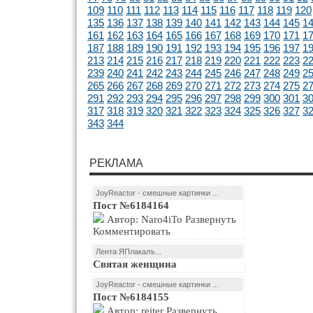
109
110
111
112
113
114
115
116
117
118
119
120
135
136
137
138
139
140
141
142
143
144
145
1
161
162
163
164
165
166
167
168
169
170
171
1
187
188
189
190
191
192
193
194
195
196
197
1
213
214
215
216
217
218
219
220
221
222
223
2
239
240
241
242
243
244
245
246
247
248
249
2
265
266
267
268
269
270
271
272
273
274
275
2
291
292
293
294
295
296
297
298
299
300
301
3
317
318
319
320
321
322
323
324
325
326
327
3
343
344
РЕКЛАМА
JoyReactor - смешные картинки ...
Пост №6184164
Автор: Naro4iTo Развернуть
Комментировать
Лента ЯПлакалъ...
Святая женщина
JoyReactor - смешные картинки ...
Пост №6184155
Автор: reiter Развернуть