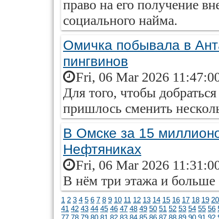
право на его получение вн
социального найма.
Омичка побывала в Ант
пингвинов
Fri, 06 Mar 2026 11:47:0
Для того, чтобы добраться
пришлось сменить несколь
В Омске за 15 миллионо
Нефтяниках
Fri, 06 Mar 2026 11:31:0
В нём три этажа и больше 
1
2
3
4
5
6
7
8
9
10
11
12
13
14
15
16
17
18
19
20
41
42
43
44
45
46
47
48
49
50
51
52
53
54
55
56
77
78
79
80
81
82
83
84
85
86
87
88
89
90
91
92