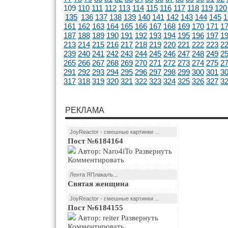
109
110
111
112
113
114
115
116
117
118
119
120
135
136
137
138
139
140
141
142
143
144
145
1
161
162
163
164
165
166
167
168
169
170
171
1
187
188
189
190
191
192
193
194
195
196
197
1
213
214
215
216
217
218
219
220
221
222
223
2
239
240
241
242
243
244
245
246
247
248
249
2
265
266
267
268
269
270
271
272
273
274
275
2
291
292
293
294
295
296
297
298
299
300
301
3
317
318
319
320
321
322
323
324
325
326
327
3
РЕКЛАМА
JoyReactor - смешные картинки ...
Пост №6184164
Автор: Naro4iTo Развернуть
Комментировать
Лента ЯПлакалъ...
Святая женщина
JoyReactor - смешные картинки ...
Пост №6184155
Автор: reiter Развернуть
Комментировать