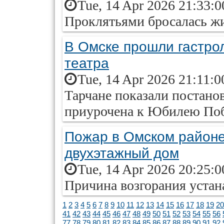
Tue, 14 Apr 2026 21:33:
Проклятьями бросалась жи
В Омске прошли гастро
театра
Tue, 14 Apr 2026 21:11:0
Тарчане показали постано
приурочена к Юбилею По
Пожар в Омском районе
двухэтажный дом
Tue, 14 Apr 2026 20:25:
Причина возгорания устан
1
2
3
4
5
6
7
8
9
10
11
12
13
14
15
16
17
18
19
20
41
42
43
44
45
46
47
48
49
50
51
52
53
54
55
56
77
78
79
80
81
82
83
84
85
86
87
88
89
90
91
92