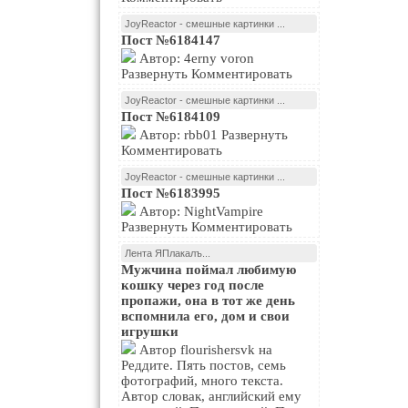
JoyReactor - смешные картинки ...
Пост №6184147
Автор: 4erny voron
Развернуть Комментировать
JoyReactor - смешные картинки ...
Пост №6184109
Автор: rbb01 Развернуть
Комментировать
JoyReactor - смешные картинки ...
Пост №6183995
Автор: NightVampire
Развернуть Комментировать
Лента ЯПлакалъ...
Мужчина поймал любимую
кошку через год после
пропажи, она в тот же день
вспомнила его, дом и свои
игрушки
Автор flourishersvk на
Реддите. Пять постов, семь
фотографий, много текста.
Автор словак, английский ему